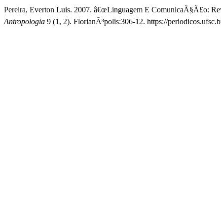
Pereira, Everton Luis. 2007. â€œLinguagem E ComunicaÃ§Ã£o: Revi
Antropologia
9 (1, 2). FlorianÃ³polis:306-12. https://periodicos.ufsc.