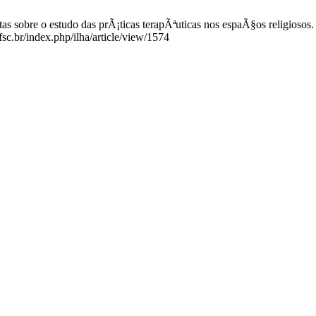
bre o estudo das prÃ¡ticas terapÃªuticas nos espaÃ§os religiosos. Il
fsc.br/index.php/ilha/article/view/1574