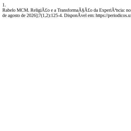
1.
Rabelo MCM. ReligiÃ£o e a TransformaÃ§Ã£o da ExperiÃªncia: notas so
de agosto de 2026];7(1,2):125-4. DisponÃ­vel em: https://periodicos.u