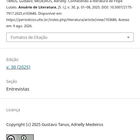
TANUS, Gustavo; MEDEIROS, Adrielly. Conhecendo a literatura de Filipe
Lutalo.
Anuário de Literatura
,
[S. l.]
, v. 30, p. 01–08, 2025. DOI: 10.5007/2175-
7917.2025.e103686. Disponível em:
https://periodicos.ufsc.br/index.php/literatura/article/view/103686. Acesso
em: 9 ago. 2026.
Fomatos de Citação
Edição
v. 30 (2025)
Seção
Entrevistas
Licença
Copyright (c) 2025 Gustavo Tanus, Adrielly Medeiros