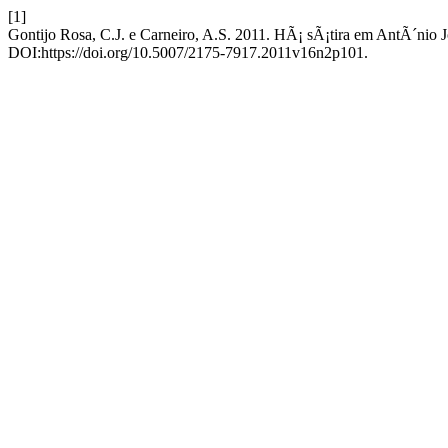
[1]
Gontijo Rosa, C.J. e Carneiro, A.S. 2011. HÃ¡ sÃ¡tira em AntÃ´nio
DOI:https://doi.org/10.5007/2175-7917.2011v16n2p101.