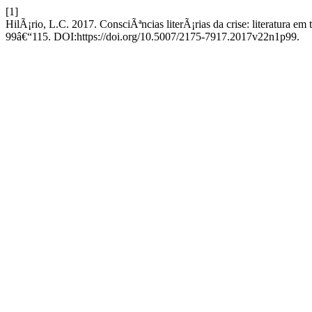
[1]
HilÃ¡rio, L.C. 2017. ConsciÃªncias literÃ¡rias da crise: literatura em
99â€“115. DOI:https://doi.org/10.5007/2175-7917.2017v22n1p99.