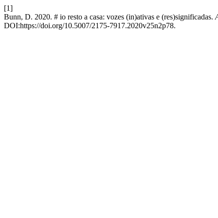
[1]
Bunn, D. 2020. # io resto a casa: vozes (in)ativas e (res)significadas.
DOI:https://doi.org/10.5007/2175-7917.2020v25n2p78.