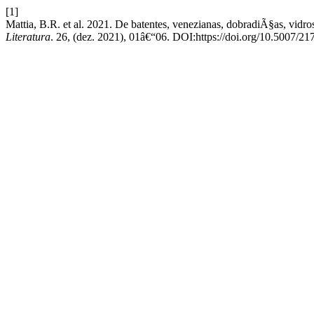
[1]
Mattia, B.R. et al. 2021. De batentes, venezianas, dobradiÃ§as, vid
Literatura
. 26, (dez. 2021), 01â€“06. DOI:https://doi.org/10.5007/