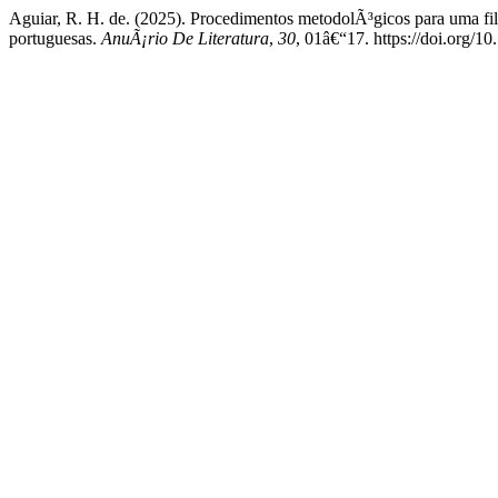
Aguiar, R. H. de. (2025). Procedimentos metodolÃ³gicos para uma fi
portuguesas.
AnuÃ¡rio De Literatura
,
30
, 01â€“17. https://doi.org/