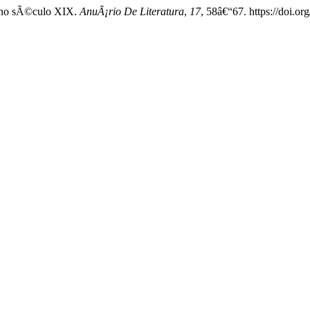
ca no sÃ©culo XIX.
AnuÃ¡rio De Literatura
,
17
, 58â€“67. https://doi.