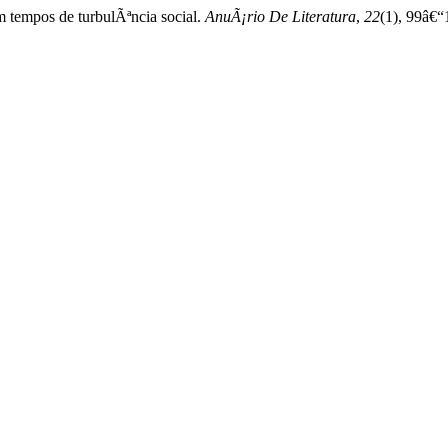
 em tempos de turbulÃªncia social.
AnuÃ¡rio De Literatura
,
22
(1), 99â€“