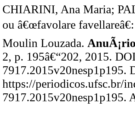
CHIARINI, Ana Maria; PAL
ou â€œfavolare favellareâ€
Moulin Louzada.
AnuÃ¡rio
2, p. 195â€“202, 2015. DO
7917.2015v20nesp1p195. D
https://periodicos.ufsc.br/i
7917.2015v20nesp1p195. Ac