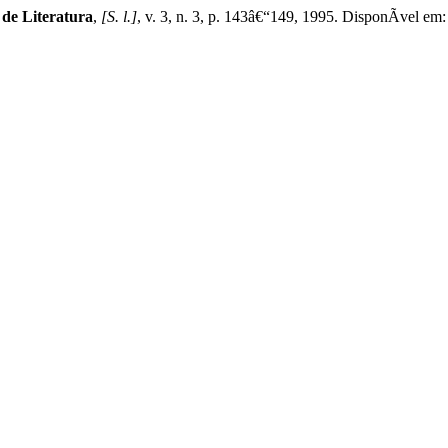
de Literatura
,
[S. l.]
, v. 3, n. 3, p. 143â€“149, 1995. DisponÃ­vel em: 