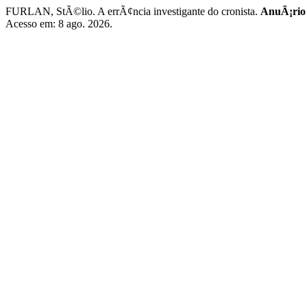
FURLAN, StÃ©lio. A errÃ¢ncia investigante do cronista.
AnuÃ¡rio 
Acesso em: 8 ago. 2026.