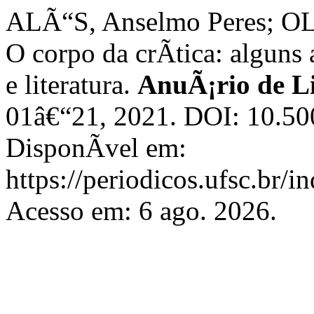
ALÃ“S, Anselmo Peres; OL
O corpo da crÃ­tica: algun
e literatura.
AnuÃ¡rio de Li
01â€“21, 2021. DOI: 10.5
DisponÃ­vel em:
https://periodicos.ufsc.br/i
Acesso em: 6 ago. 2026.