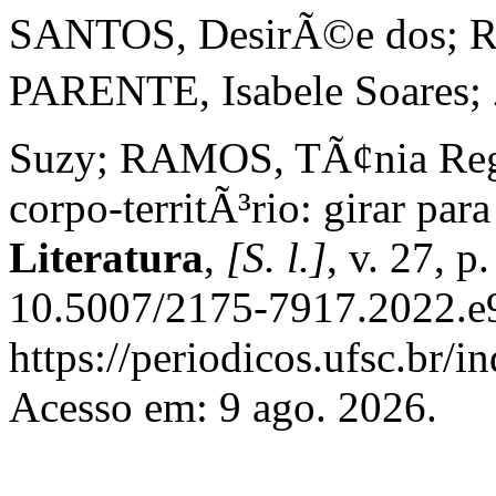
SANTOS, DesirÃ©e dos; R
PARENTE, Isabele Soares
Suzy; RAMOS, TÃ¢nia Regi
corpo-territÃ³rio: girar par
Literatura
,
[S. l.]
, v. 27, 
10.5007/2175-7917.2022.e9
https://periodicos.ufsc.br/i
Acesso em: 9 ago. 2026.