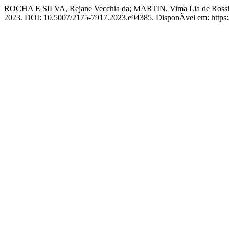
ROCHA E SILVA, Rejane Vecchia da; MARTIN, Vima Lia de Rossi. Uma
2023. DOI: 10.5007/2175-7917.2023.e94385. DisponÃ­vel em: https://p