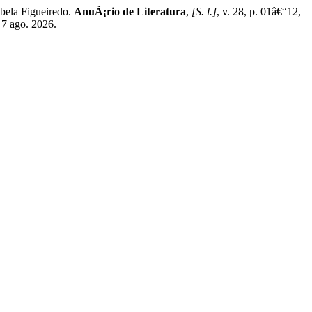
bela Figueiredo.
AnuÃ¡rio de Literatura
,
[S. l.]
, v. 28, p. 01â€“12,
 7 ago. 2026.