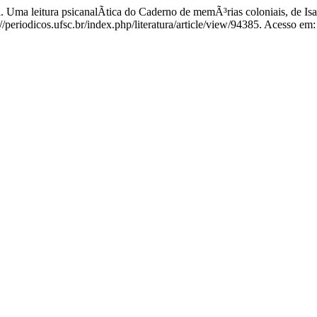
 leitura psicanalÃ­tica do Caderno de memÃ³rias coloniais, de Isa
eriodicos.ufsc.br/index.php/literatura/article/view/94385. Acesso em: