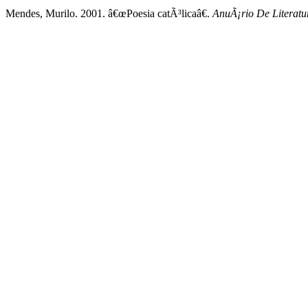
Mendes, Murilo. 2001. â€œPoesia catÃ³licaâ€.
AnuÃ¡rio De Literatu