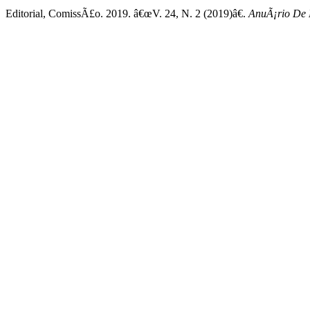
Editorial, ComissÃ£o. 2019. â€œV. 24, N. 2 (2019)â€.
AnuÃ¡rio De 