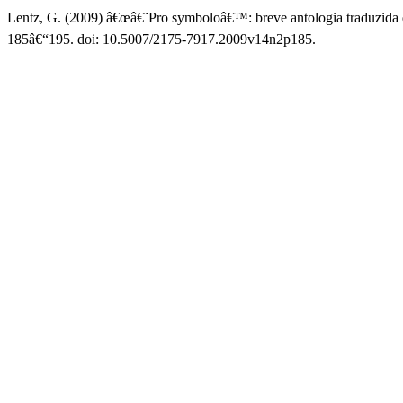
Lentz, G. (2009) â€œâ€˜Pro symboloâ€™: breve antologia traduzida da
185â€“195. doi: 10.5007/2175-7917.2009v14n2p185.