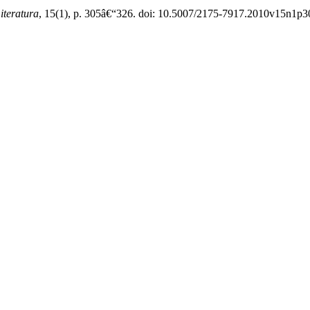
iteratura
, 15(1), p. 305â€“326. doi: 10.5007/2175-7917.2010v15n1p3