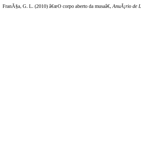
FranÃ§a, G. L. (2010) â€œO corpo aberto da musaâ€,
AnuÃ¡rio de L