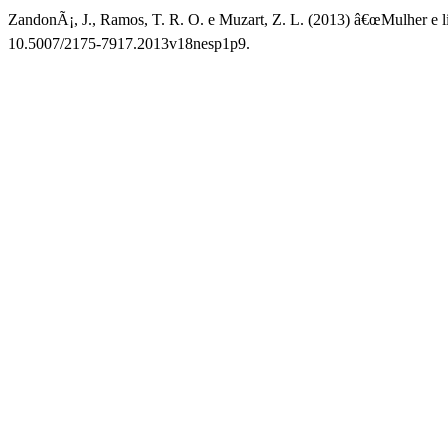
ZandonÃ¡, J., Ramos, T. R. O. e Muzart, Z. L. (2013) â€œMulher e lite
10.5007/2175-7917.2013v18nesp1p9.