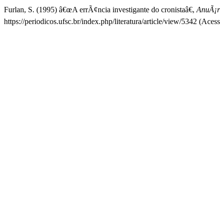
Furlan, S. (1995) â€œA errÃ¢ncia investigante do cronistaâ€,
AnuÃ¡ri
https://periodicos.ufsc.br/index.php/literatura/article/view/5342 (Aces