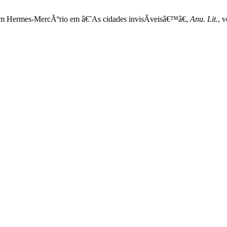
om Hermes-MercÃºrio em â€˜As cidades invisÃ­veisâ€™â€,
Anu. Lit.
, 