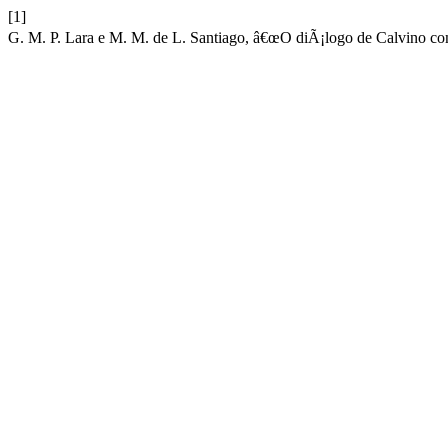
[1]
G. M. P. Lara e M. M. de L. Santiago, â€œO diÃ¡logo de Calvino c