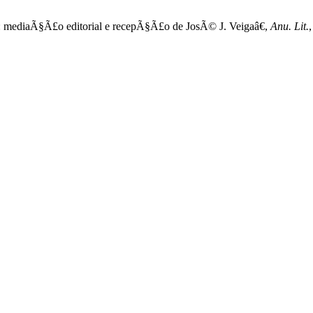
: mediaÃ§Ã£o editorial e recepÃ§Ã£o de JosÃ© J. Veigaâ€,
Anu. Lit.