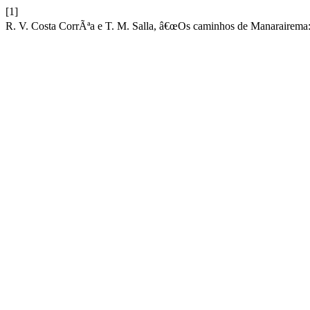
[1]
R. V. Costa CorrÃªa e T. M. Salla, â€œOs caminhos de Manarairema