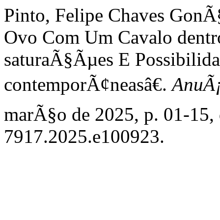
Pinto, Felipe Chaves Gon
Ovo Com Um Cavalo dentro
saturaÃ§Ãµes E Possibilida
contemporÃ¢neasâ€.
AnuÃ¡
marÃ§o de 2025, p. 01-15,
7917.2025.e100923.