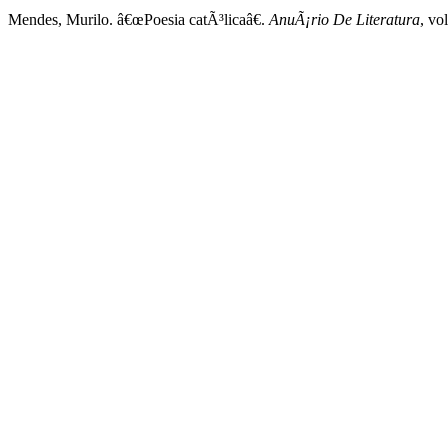
Mendes, Murilo. â€œPoesia catÃ³licaâ€.
AnuÃ¡rio De Literatura
, vo