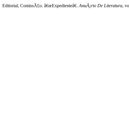
Editorial, ComissÃ£o. â€œExpedienteâ€.
AnuÃ¡rio De Literatura
, v