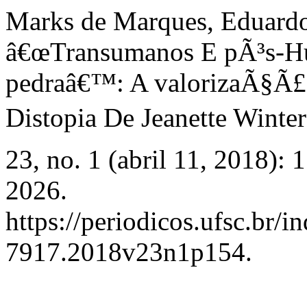
Marks de Marques, Eduardo
â€œTransumanos E pÃ³s-H
pedraâ€™: A valorizaÃ§Ã£
Distopia De Jeanette Winter
23, no. 1 (abril 11, 2018):
2026.
https://periodicos.ufsc.br/i
7917.2018v23n1p154.