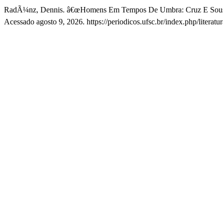
RadÃ¼nz, Dennis. â€œHomens Em Tempos De Umbra: Cruz E Sous
Acessado agosto 9, 2026. https://periodicos.ufsc.br/index.php/literatu