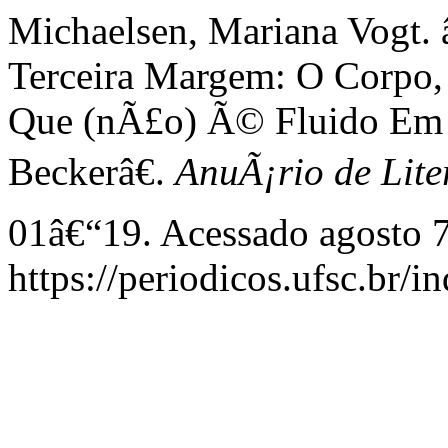
Michaelsen, Mariana Vog
Terceira Margem: O Corpo,
Que (nÃ£o) Ã© Fluido Em
Beckerâ€.
AnuÃ¡rio de Lite
01â€“19. Acessado agosto 7
https://periodicos.ufsc.br/i