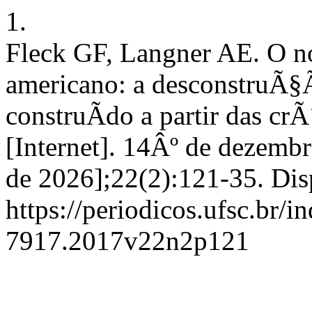
1.
Fleck GF, Langner AE. O no
americano: a desconstruÃ§
construÃ­do a partir das cr
[Internet]. 14Âº de dezembr
de 2026];22(2):121-35. Dis
https://periodicos.ufsc.br/i
7917.2017v22n2p121