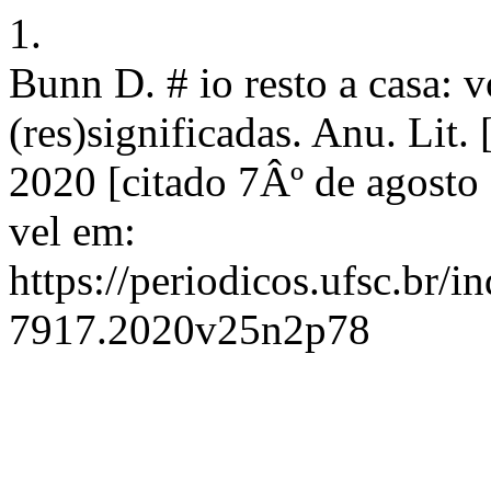
1.
Bunn D. # io resto a casa: v
(res)significadas. Anu. Lit.
2020 [citado 7Âº de agosto
vel em:
https://periodicos.ufsc.br/i
7917.2020v25n2p78