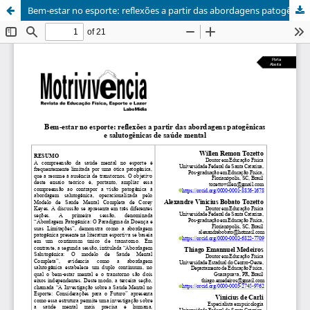
Bem-estar no esporte: reflexões a partir das abordagens patogênicas e salutogênicas de saúde mental