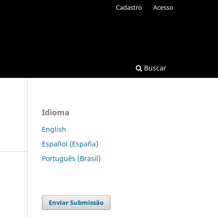
Cadastro
Acesso
Buscar
Idioma
English
Español (España)
Português (Brasil)
Enviar Submissão