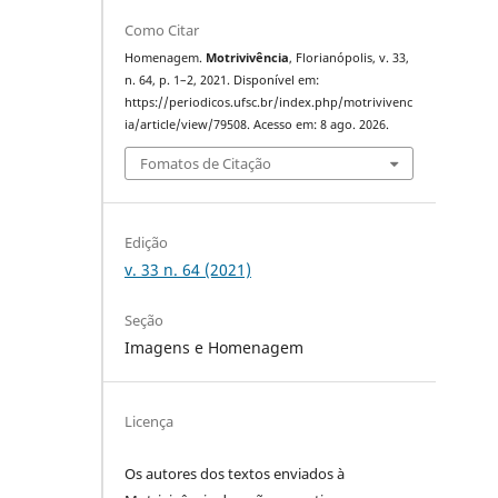
Como Citar
Homenagem.
Motrivivência
, Florianópolis, v. 33,
n. 64, p. 1–2, 2021. Disponível em:
https://periodicos.ufsc.br/index.php/motrivivenc
ia/article/view/79508. Acesso em: 8 ago. 2026.
Fomatos de Citação
Edição
v. 33 n. 64 (2021)
Seção
Imagens e Homenagem
Licença
Os autores dos textos enviados à