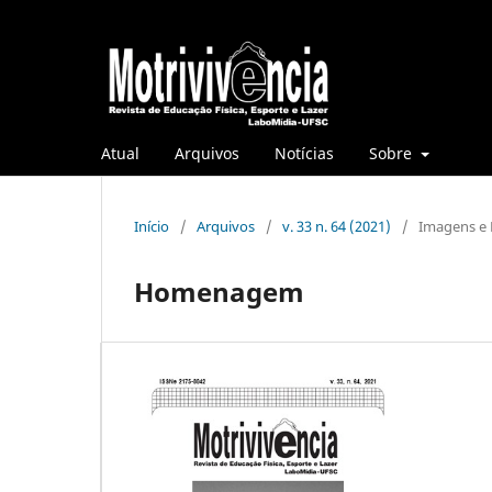
Atual
Arquivos
Notícias
Sobre
Início
/
Arquivos
/
v. 33 n. 64 (2021)
/
Imagens 
Homenagem