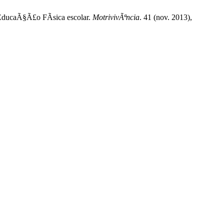
a EducaÃ§Ã£o FÃ­sica escolar.
MotrivivÃªncia
. 41 (nov. 2013),