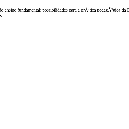
 do ensino fundamental: possibilidades para a prÃ¡tica pedagÃ³gica d
5.