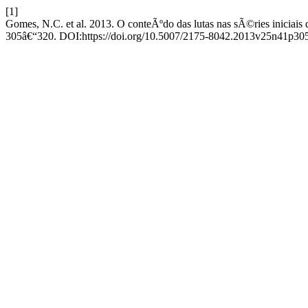
[1]
Gomes, N.C. et al. 2013. O conteÃºdo das lutas nas sÃ©ries iniciais
305â€“320. DOI:https://doi.org/10.5007/2175-8042.2013v25n41p30