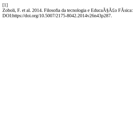
[1]
Zoboli, F. et al. 2014. Filosofia da tecnologia e EducaÃ§Ã£o FÃ­sica:
DOI:https://doi.org/10.5007/2175-8042.2014v26n43p287.