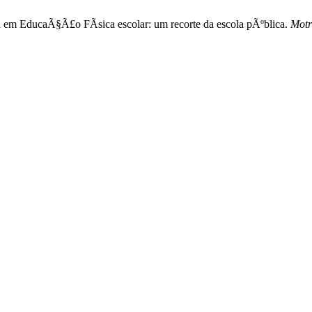
a em EducaÃ§Ã£o FÃ­sica escolar: um recorte da escola pÃºblica.
Motr