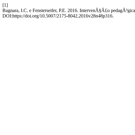
[1]
Bagnara, I.C. e Fensterseifer, P.E. 2016. IntervenÃ§Ã£o pedagÃ³gic
DOI:https://doi.org/10.5007/2175-8042.2016v28n48p316.