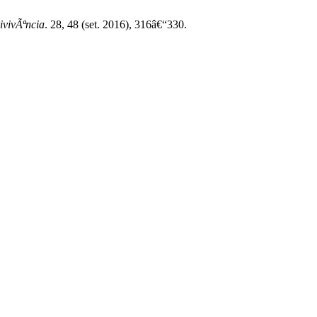
ivivÃªncia
. 28, 48 (set. 2016), 316â€“330.