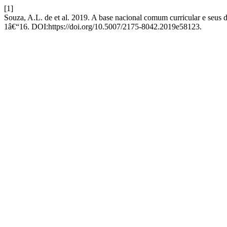
[1]
Souza, A.L. de et al. 2019. A base nacional comum curricular e seu
1â€“16. DOI:https://doi.org/10.5007/2175-8042.2019e58123.