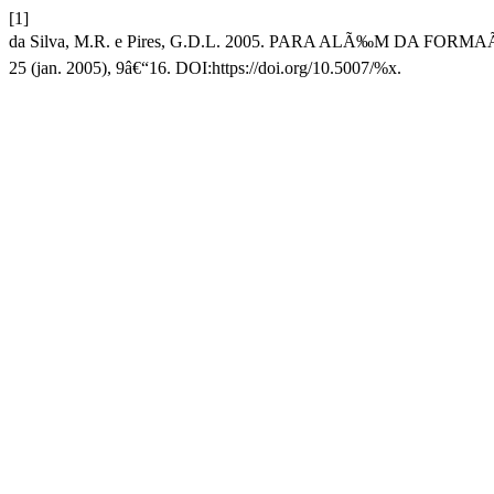
[1]
da Silva, M.R. e Pires, G.D.L. 2005. PARA ALÃ‰M DA FO
25 (jan. 2005), 9â€“16. DOI:https://doi.org/10.5007/%x.