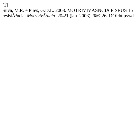
[1]
Silva, M.R. e Pires, G.D.L. 2003. MOTRIVIVÃŠNCIA E SEUS 15
resistÃªncia.
MotrivivÃªncia
. 20-21 (jan. 2003), 9â€“26. DOI:https://