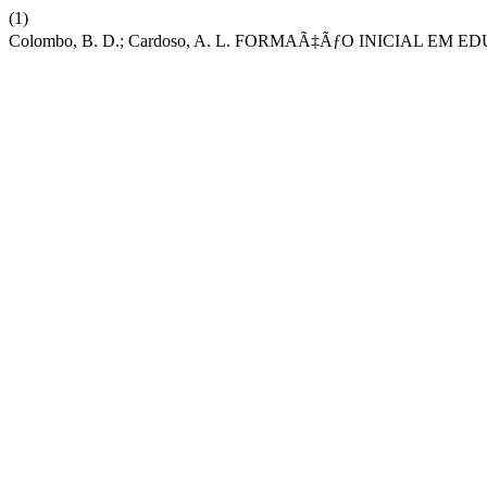
(1)
Colombo, B. D.; Cardoso, A. L. FORMAÃ‡ÃƒO INICIAL EM 