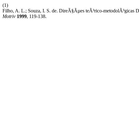
(1)
Filho, A. L.; Souza, I. S. de. DireÃ§Ãµes teÃ³rico-metodolÃ³gica
Motriv
1999
, 119-138.