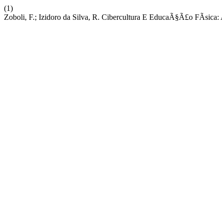
(1)
Zoboli, F.; Izidoro da Silva, R. Cibercultura E EducaÃ§Ã£o FÃ­sic