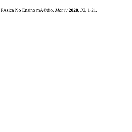
£o FÃ­sica No Ensino mÃ©dio.
Motriv
2020
,
32
, 1-21.