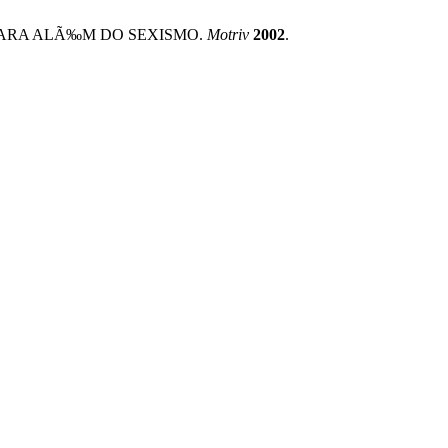
NO PARA ALÃ‰M DO SEXISMO.
Motriv
2002
.