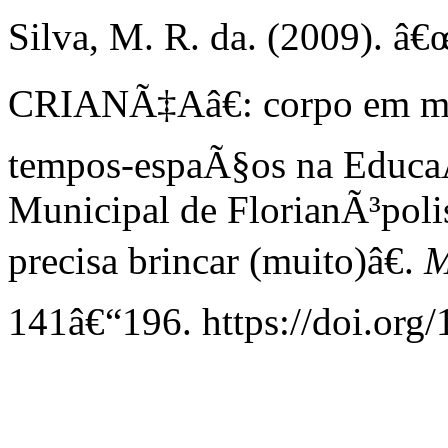
Silva, M. R. da. (2009).
CRIANÃ‡Aâ€: corpo em mov
tempos-espaÃ§os na Educa
Municipal de FlorianÃ³poli
precisa brincar (muito)â€.
M
141â€“196. https://doi.org