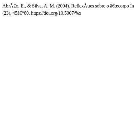
AbrÃ£o, E., & Silva, A. M. (2004). ReflexÃµes sobre o â€œcorpo Inâ
(23), 45â€“60. https://doi.org/10.5007/%x