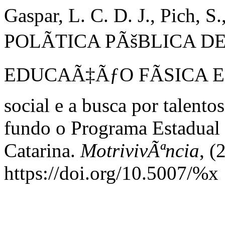
Gaspar, L. C. D. J., Pich, S.
POLÃTICA PÃšBLICA D
EDUCAÃ‡ÃƒO FÃSICA ESC
social e a busca por talent
fundo o Programa Estadual 
Catarina.
MotrivivÃªncia
, (
https://doi.org/10.5007/%x