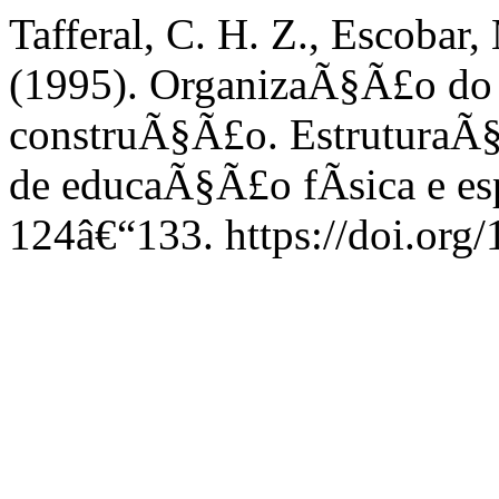
Tafferal, C. H. Z., Escobar
(1995). OrganizaÃ§Ã£o do 
construÃ§Ã£o. EstruturaÃ
de educaÃ§Ã£o fÃ­sica e es
124â€“133. https://doi.org