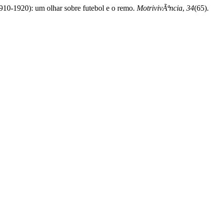
910-1920): um olhar sobre futebol e o remo.
MotrivivÃªncia
,
34
(65).