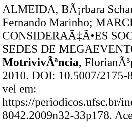
ALMEIDA, BÃ¡rbara Scha
Fernando Marinho; MARCH
CONSIDERAÃ‡Ã•ES SOC
SEDES DE MEGAEVENTO
MotrivivÃªncia
, FlorianÃ³
2010. DOI: 10.5007/2175-
vel em:
https://periodicos.ufsc.br/
8042.2009n32-33p178. Aces